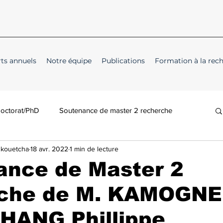
ts annuels
Notre équipe
Publications
Formation à la rec
doctorat/PhD
Soutenance de master 2 recherche
Nkouetcha
18 avr. 2022
1 min de lecture
ance de Master 2
che de M. KAMOGNE
ANG Phillippe