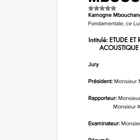
Noté NaN étoiles s
Kamogne Mbouchang 
Fondamentale, ce Lun
Intitulé: ETUDE 
ACOUSTIQUE 
Jury
Président: 
Monsieur 
Rapporteur:
 Monsieu
		Monsieu
Examinateur:
 Monsie