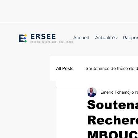
Accueil
Actualités
Rappor
All Posts
Soutenance de thèse de 
Emeric Tchamdjio 
Conférence
Annonce
Souten
Recher
MBOUCH