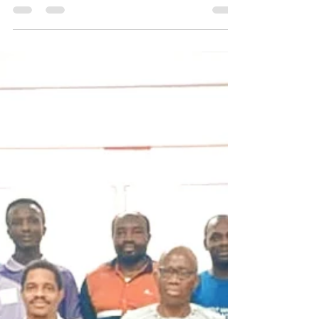
L'ERSEE annonce son 2ᵉ séminaire doctoral
2025‑2026 le 28 mars 2026 à l'IUT de Douala.
Doctorants et encadrants invités.