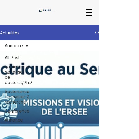
Actualités
Annonce
All Posts
Soutenance
de thèse
de
doctorat/PhD
Soutenance
de master 2
recherche
Conférence
Annonce