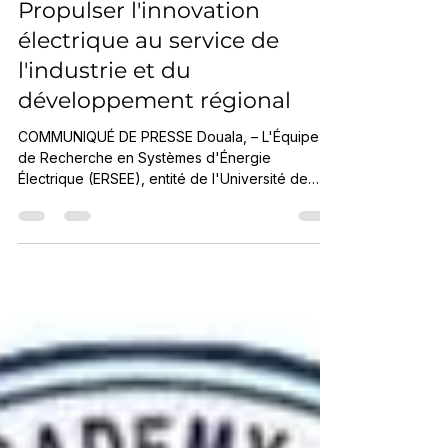
ERSEE 2025-2026 :
Lancement du premier
séminaire doctoral –
Propulser l'innovation
électrique au service de
l'industrie et du
développement régional
COMMUNIQUÉ DE PRESSE Douala, – L'Équipe
de Recherche en Systèmes d'Énergie
Électrique (ERSEE), entité de l'Université de
Douala, annonce avec enthousiasme la tenue
de son Premier Séminaire Doctoral de l'année
académique 2025-2026. Cet événement
institutionnel majeur est conçu comme une
vitrine de l'innovation et un carrefour
d'échanges critiques pour les travaux de
recherche appliquée qui façonnent l'avenir des