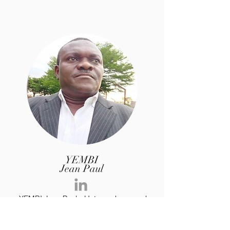
YEMBI
Jean Paul
YEMBI Jean Paul: „Untersuchung und
Charakterisierung der Selbsterregung
eines dreiphasigen asynchronen
Käfigläufergenerators, der eine