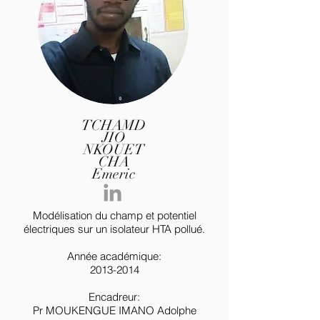
TCHAMD
JIO
NKOUET
CHA
Emeric
Modélisation du champ et potentiel
électriques sur un isolateur HTA pollué.
Année académique:
2013-2014
Encadreur:
Pr MOUKENGUE IMANO Adolphe