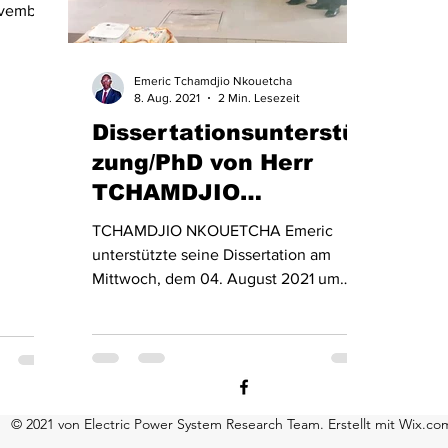
ovember
D3 und
Emeric Tchamdjio Nkouetcha
8. Aug. 2021
2 Min. Lesezeit
Dissertationsunterstüt
zung/PhD von Herr
TCHAMDJIO
NKOUETCHA Emeric
TCHAMDJIO NKOUETCHA Emeric
diesen 4. August 2021
unterstützte seine Dissertation am
Mittwoch, dem 04. August 2021 um
10.00 Uhr im Amphitheater John Ebanja
der...
© 2021 von Electric Power System Research Team. Erstellt mit Wix.co