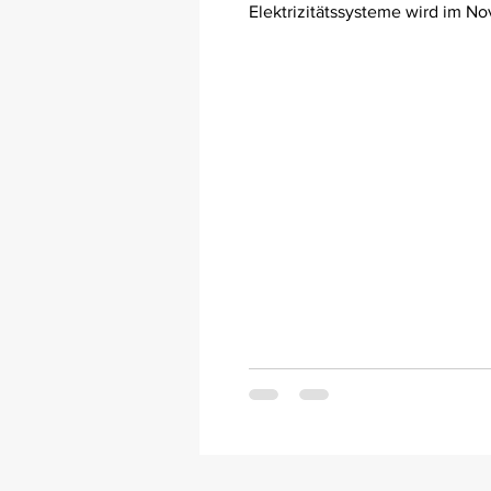
Elektrizitätssysteme wird im N
2021 für drei Tage für D1, D2, 
M2R in...