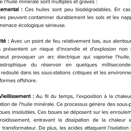
e l'huile minérale sont multiples et graves :
emental :
 Ces huiles sont peu biodégradables. En cas 
les peuvent contaminer durablement les sols et les napp
menace écologique sérieuse.   
té :
 Avec un point de feu relativement bas, aux alentours
s présentent un risque d'incendie et d'explosion non 
peut provoquer un arc électrique qui vaporise l'huile,
tastrophique du réservoir en quelques milliseconde
 redouté dans les sous-stations critiques et les environn
ormes offshore.   
ieillissement :
 Au fil du temps, l'exposition à la chaleu
tion de l'huile minérale. Ce processus génère des sous-pr
boues insolubles. Ces boues se déposent sur les enrouleme
roidissement, entravant la dissipation de la chaleur e
 transformateur. De plus, les acides attaquent l'isolation 