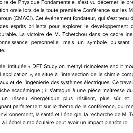
oire de Physique Fondamentale, s'est vu décerner le pres
tion orale lors de la toute première Conférence sur les Ma
roun (CMAC1). Cet événement fondateur, qui s'est tenu d
es esprits brillants pour explorer le développement d
durable. La victoire de M. Tchetchou dans ce cadre inau
nnaissance personnelle, mais un symbole puissant d
e.   
e, intitulée « DFT Study on methyl ricinoleate and it modi
 application », se situe à l'intersection de la chimie comp
aux et de l'ingénierie des systèmes électriques. Ce travai
iche académique ; il s'attaque à une pièce maîtresse du
 un réseau énergétique plus résilient, plus sûr et 
gnant parfaitement sur le thème de la conférence, qui mett
environnement, la santé et l'énergie, la recherche de M. Tc
à l'échelle moléculaire peut avoir un impact planétaire.   