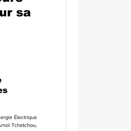
ur sa
e 
es 
rgie Électrique 
rnol Tchetchou, 