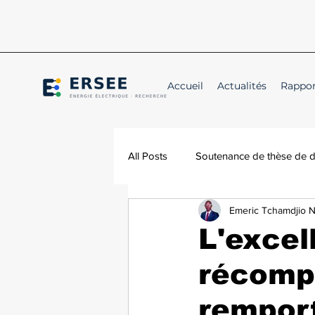
Accueil
Actualités
Rappor
All Posts
Soutenance de thèse de 
Emeric Tchamdjio 
Conférence
Annonce
L'excel
récomp
remport