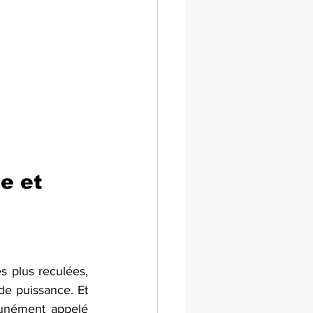
e et 
 plus reculées, 
e puissance. Et 
unément appelé 