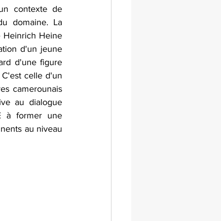
 un contexte de 
 du domaine. La 
é Heinrich Heine 
ion d'un jeune 
rd d'une figure 
C'est celle d'un 
res camerounais 
ive au dialogue 
E à former une 
inents au niveau 