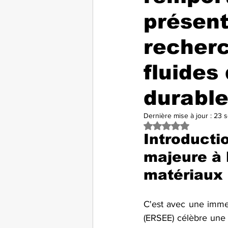
présent
recherc
fluides
durabl
Dernière mise à jour :
23 s
Noté NaN étoiles s
Introductio
majeure à 
matériaux
C'est avec une imme
(ERSEE) célèbre une 