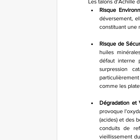
Les talons d'Achille d
Risque Environn
déversement, el
constituant une 
Risque de Sécuri
huiles minérale
défaut interne 
surpression ca
particulièrement
comme les platef
Dégradation et V
provoque l'oxyda
(acides) et des 
conduits de ref
vieillissement du