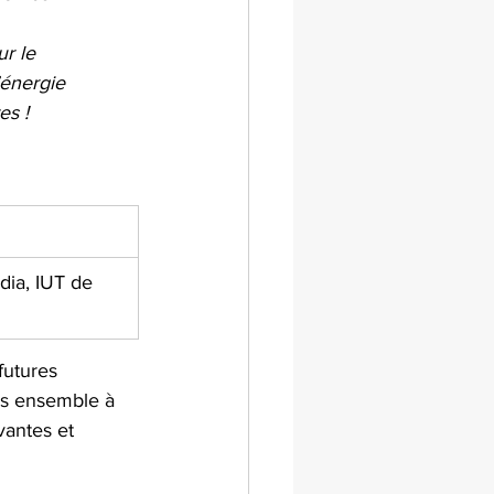
r le 
énergie 
es !
dia, IUT de 
futures 
ons ensemble à 
vantes et 