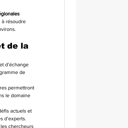
égionales
i à résoudre 
virons.
 de la 
 et d’échange 
rogramme de 
ires permettront 
ns le domaine 
éfis actuels et 
és d’experts.
 les chercheurs 