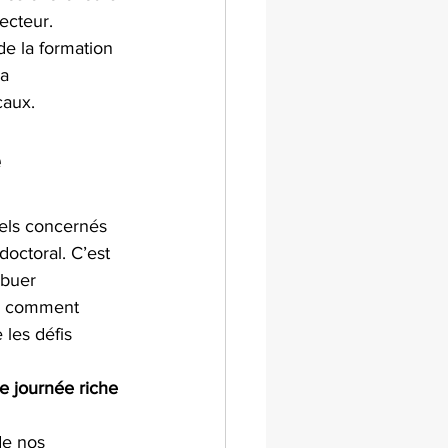
ecteur.
de la formation 
a 
caux.
 
els concernés 
octoral. C’est 
ibuer 
ir comment 
 les défis 
e journée riche 
de nos 