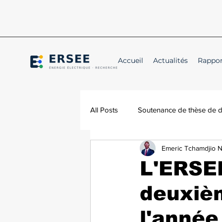
Accueil
Actualités
Rappor
All Posts
Soutenance de thèse de 
Emeric Tchamdjio 
Conférence
Annonce
L'ERSE
deuxièm
l'année