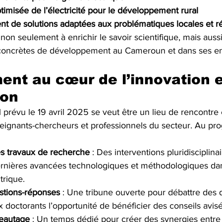
timisée de l’électricité pour le développement rural
t de solutions adaptées aux problématiques locales et r
on seulement à enrichir le savoir scientifique, mais auss
concrètes de développement au Cameroun et dans ses en
nt au cœur de l’innovation et
ion
 prévu le 19 avril 2025 se veut être un lieu de rencontre
seignants-chercheurs et professionnels du secteur. Au p
es travaux de recherche
 : Des interventions pluridisciplina
dernières avancées technologiques et méthodologiques da
trique.
stions-réponses
 : Une tribune ouverte pour débattre des d
ux doctorants l’opportunité de bénéficier des conseils avis
eautage
 : Un temps dédié pour créer des synergies entre