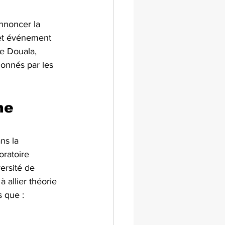
nnoncer la 
et événement 
de Douala, 
onnés par les 
he 
ns la 
ratoire 
ersité de 
 allier théorie 
s que :